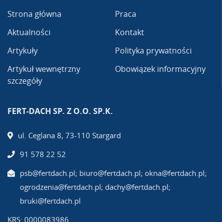
Strona główna
Praca
Aktualności
Kontakt
Artykuły
Polityka prywatności
Artykuł wewnętrzny
Obowiązek informacyjny
szczegóły
FERT-DACH SP. Z O.O. SP.K.
ul. Ceglana 8, 73-110 Stargard
91 578 22 52
psb@fertdach.pl; biuro@fertdach.pl; okna@fertdach.pl;
ogrodzenia@fertdach.pl; dachy@fertdach.pl;
bruki@fertdach.pl
KRS: 0000083986