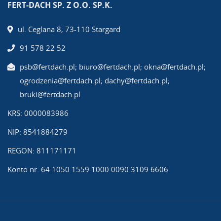
FERT-DACH SP. Z O.O. SP.K.
ul. Ceglana 8, 73-110 Stargard
91 578 22 52
psb@fertdach.pl; biuro@fertdach.pl; okna@fertdach.pl;
ogrodzenia@fertdach.pl; dachy@fertdach.pl;
bruki@fertdach.pl
KRS: 0000083986
NIP: 8541884279
REGON: 811171171
Konto nr: 64 1050 1559 1000 0090 3109 6606