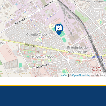
Leaflet
| ©
OpenStreetMap
contributors