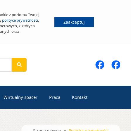
ookie z poziomu Twojej
 w
polityce prywatności
.
Zaakceptuj
netowych, z których
wanych oraz
Wirtualny spacer
Praca
Kontakt
Strona główna
Polityka prywatności