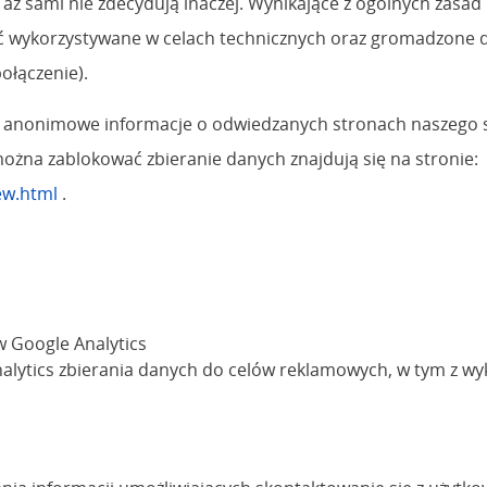
 aż sami nie zdecydują inaczej. Wynikające z ogólnych zasad
 wykorzystywane w celach technicznych oraz gromadzone do
ołączenie).
ącej anonimowe informacje o odwiedzanych stronach naszego 
można zablokować zbieranie danych znajdują się na stronie:
ew.html
.
w Google Analytics
alytics zbierania danych do celów reklamowych, w tym z wy