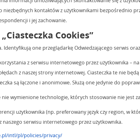
a informacji umożliwiających skontaktowanie się z użytkow
 niezbędnych kontaktów z użytkownikami bezpośrednio prz
espondencji i jej zachowanie.
 „Ciasteczka Cookies”
. Identyfikują one przeglądarkę Odwiedzającego serwis oraz
rzystania z serwisu internetowego przez użytkownika – na p
błędach z naszej strony internetowej. Ciasteczka te nie będą
teczka są łączone i anonimowe. Służą one jedynie do popraw
 nie wymienione technologie, których stosowanie nie jest 
erencji użytkownika (np. preferowany język czy region, w kt
z naszego serwisu internetowego przez użytkownika.
pl/intl/pl/policies/privacy/