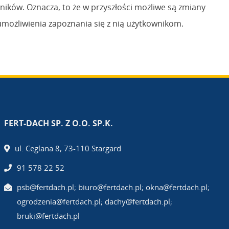
ników. Oznacza, to że w przyszłości możliwe są zmiany
umożliwienia zapoznania się z nią użytkownikom.
FERT-DACH SP. Z O.O. SP.K.
ul. Ceglana 8, 73-110 Stargard
91 578 22 52
psb@fertdach.pl; biuro@fertdach.pl; okna@fertdach.pl;
ogrodzenia@fertdach.pl; dachy@fertdach.pl;
bruki@fertdach.pl