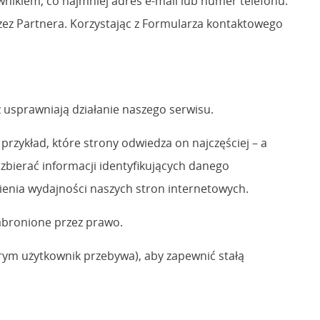
nikiem, co najmniej adres e-mail lub numer telefonu.
ez Partnera. Korzystając z Formularza kontaktowego
 usprawniają działanie naszego serwisu.
rzykład, które strony odwiedza on najczęściej – a
 zbierać informacji identyfikujących danego
ienia wydajności naszych stron internetowych.
zabronione przez prawo.
órym użytkownik przebywa), aby zapewnić stałą