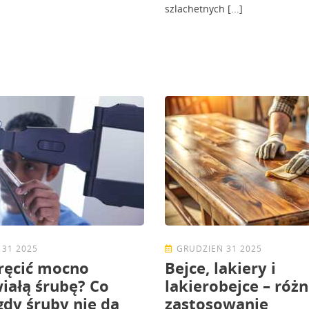
szlachetnych [...]
 31 2025
GRUDZIEŃ 31 2025
ręcić mocno
Bejce, lakiery i
iałą śrubę? Co
lakierobejce – różn
 gdy śruby nie da
zastosowanie