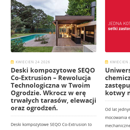
KWIECIEŃ 24 2026
KWIECIEŃ 
Deski kompozytowe SEQO
Uniwer
Co-Extrusion – Rewolucja
chemicz
Technologiczna w Twoim
zastępu
Ogrodzie. Wkrocz w erę
kotwy 
trwałych tarasów, elewacji
oraz ogrodzeń.
Od lat jedn
mocowania e
Deski kompozytowe SEQO Co-Extrusion to
mechaniczne.