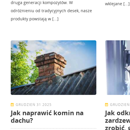
druga generacji kompozytów. W
wklejane [...]
odróżnieniu od tradycyjnych desek, nasze
produkty powstają w [...]
GRUDZIEŃ 31 2025
GRUDZIEŃ
Jak naprawić komin na
Jak odk
dachu?
zardzew
zrobić,