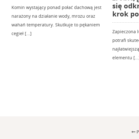
się odk
Komin wystający ponad połać dachową jest
krok po
narażony na działanie wody, mrozu oraz
wahań temperatury. Skutkuje to pękaniem
Zapieczona 
cegieł [...]
potrafi skut
najłatwiejs
elementu [...
P