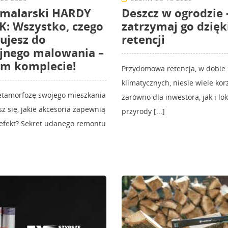
 malarski HARDY
Deszcz w ogrodzie 
: Wszystko, czego
zatrzymaj go dzięk
ujesz do
retencji
jnego malowania –
ym komplecie!
Przydomowa retencja, w dobie
klimatycznych, niesie wiele korz
etamorfozę swojego mieszkania
zarówno dla inwestora, jak i lo
sz się, jakie akcesoria zapewnią
przyrody [...]
 efekt? Sekret udanego remontu