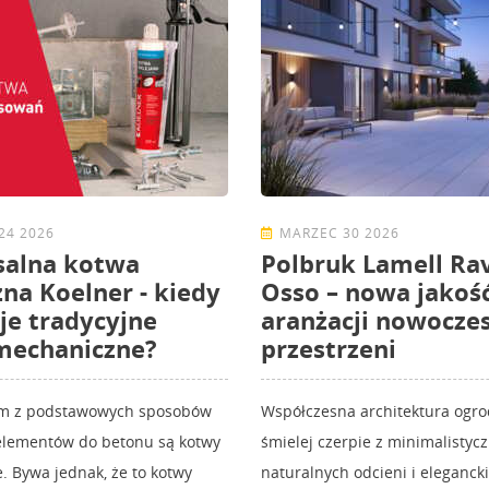
24 2026
MARZEC 30 2026
salna kotwa
Polbruk Lamell Rav
na Koelner - kiedy
Osso – nowa jakoś
je tradycyjne
aranżacji nowocze
mechaniczne?
przestrzeni
ym z podstawowych sposobów
Współczesna architektura ogr
lementów do betonu są kotwy
śmielej czerpie z minimalistyc
 Bywa jednak, że to kotwy
naturalnych odcieni i elegancki