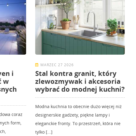
MARZEC 27 2026
en i
Stal kontra granit, który
ć w
zlewozmywak i akcesoria
snych
wybrać do modnej kuchni?
Modna kuchnia to obecnie dużo więcej niż
odowa coraz
designerskie gadżety, piękne lampy i
znych form,
eleganckie fronty. To przestrzeń, która nie
ch,
tylko [...]