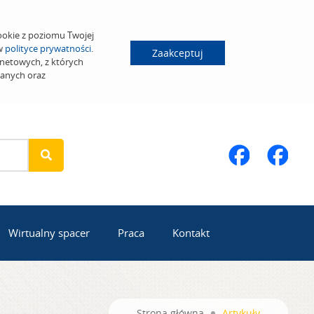
ookie z poziomu Twojej
 w
polityce prywatności
.
Zaakceptuj
netowych, z których
wanych oraz
Wirtualny spacer
Praca
Kontakt
Strona główna
Artykuły