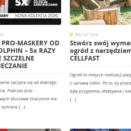
26
MAJ 05 2026
 PRO-MASKERY OD
Stwórz swój wyma
OLPHIN – 5x RAZY
ogród z narzędzia
E SZCZELNE
CELLFAST
IECZANIE
Ogród to miejsce realizacji pas
anie zaczyna się od dobrego
z uprawą roślin. Po to, by pra
ia. Podczas prac
były przyjemne, efektywne i nie
wych kluczowe znaczenie ma
[...]
ochrona [...]