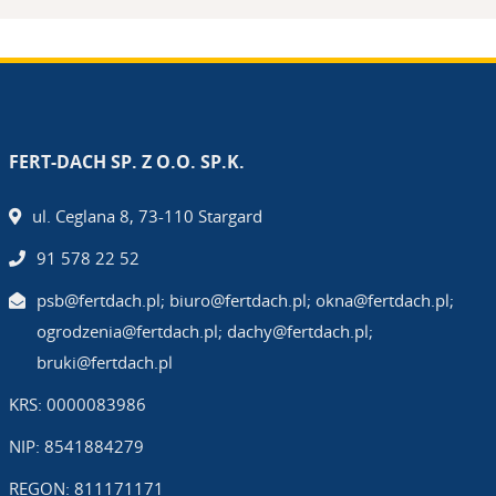
FERT-DACH SP. Z O.O. SP.K.
ul. Ceglana 8, 73-110 Stargard
91 578 22 52
psb@fertdach.pl; biuro@fertdach.pl; okna@fertdach.pl;
ogrodzenia@fertdach.pl; dachy@fertdach.pl;
bruki@fertdach.pl
KRS: 0000083986
NIP: 8541884279
REGON: 811171171