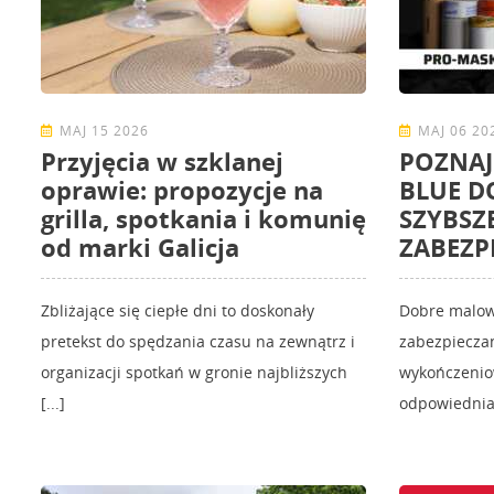
MAJ 15 2026
MAJ 06 20
Przyjęcia w szklanej
POZNAJ
oprawie: propozycje na
BLUE D
grilla, spotkania i komunię
SZYBSZ
od marki Galicja
ZABEZP
Zbliżające się ciepłe dni to doskonały
Dobre malow
pretekst do spędzania czasu na zewnątrz i
zabezpieczan
organizacji spotkań w gronie najbliższych
wykończenio
[...]
odpowiednia 