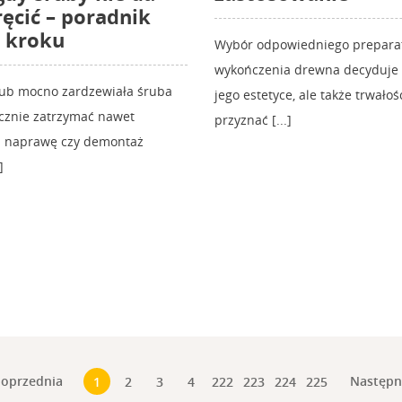
ręcić – poradnik
 kroku
Wybór odpowiedniego prepara
wykończenia drewna decyduje n
lub mocno zardzewiała śruba
jego estetyce, ale także trwałośc
ecznie zatrzymać nawet
przyznać [...]
zą naprawę czy demontaż
]
oprzednia
Następ
1
2
3
4
222
223
224
225