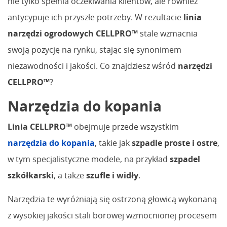
nie tylko spełnia oczekiwania klientów, ale również
antycypuje ich przyszłe potrzeby. W rezultacie
linia
narzędzi ogrodowych CELLPRO™
stale wzmacnia
swoją pozycję na rynku, stając się synonimem
niezawodności i jakości. Co znajdziesz wśród
narzędzi
CELLPRO™
?
Narzędzia do kopania
Linia CELLPRO™
obejmuje przede wszystkim
narzędzia do kopania
, takie jak
szpadle proste i ostre
,
w tym specjalistyczne modele, na przykład
szpadel
szkółkarski
, a także
szufle i widły
.
Narzędzia te wyróżniają się ostrzoną głowicą wykonaną
z wysokiej jakości stali borowej wzmocnionej procesem