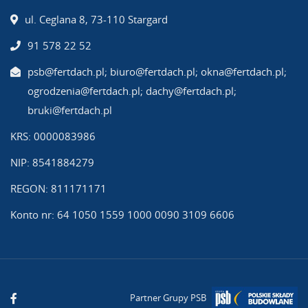
ul. Ceglana 8, 73-110 Stargard
91 578 22 52
psb@fertdach.pl; biuro@fertdach.pl; okna@fertdach.pl;
ogrodzenia@fertdach.pl; dachy@fertdach.pl;
bruki@fertdach.pl
KRS: 0000083986
NIP: 8541884279
REGON: 811171171
Konto nr: 64 1050 1559 1000 0090 3109 6606
Partner Grupy PSB