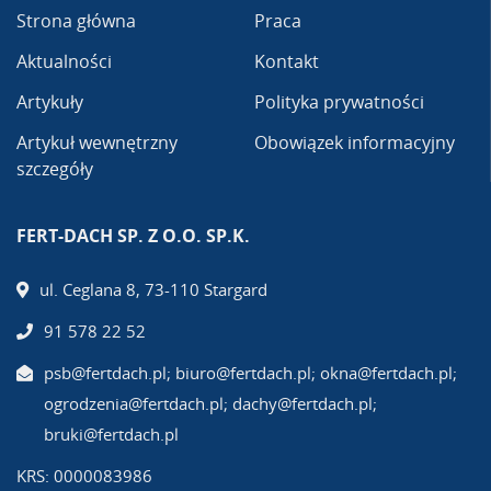
Strona główna
Praca
Aktualności
Kontakt
Artykuły
Polityka prywatności
Artykuł wewnętrzny
Obowiązek informacyjny
szczegóły
FERT-DACH SP. Z O.O. SP.K.
ul. Ceglana 8, 73-110 Stargard
91 578 22 52
psb@fertdach.pl; biuro@fertdach.pl; okna@fertdach.pl;
ogrodzenia@fertdach.pl; dachy@fertdach.pl;
bruki@fertdach.pl
KRS: 0000083986