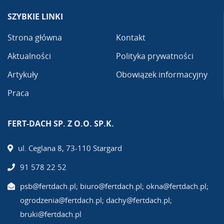
SZYBKIE LINKI
Strona główna
Kontakt
Aktualności
Polityka prywatności
Artykuły
Obowiązek informacyjny
Praca
FERT-DACH SP. Z O.O. SP.K.
ul. Ceglana 8, 73-110 Stargard
91 578 22 52
psb@fertdach.pl; biuro@fertdach.pl; okna@fertdach.pl;
ogrodzenia@fertdach.pl; dachy@fertdach.pl;
bruki@fertdach.pl