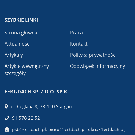
SZYBKIE LINKI
Strona główna
Praca
Aktualności
Kontakt
Artykuły
Polityka prywatności
Artykuł wewnętrzny
Obowiązek informacyjny
szczegóły
FERT-DACH SP. Z O.O. SP.K.
ul. Ceglana 8, 73-110 Stargard
91 578 22 52
psb@fertdach.pl; biuro@fertdach.pl; okna@fertdach.pl;