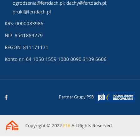
ogrodzenia@fertdach.pl; dachy@fertdach.pl;
bruki@fertdach.pl
KRS: 0000083986
NIP: 8541884279
REGON: 811171171
Konto nr: 64 1050 1559 1000 0090 3109 6606
Partner Grupy PSB
Copyright © 2022
F16
All Rights Reserved.