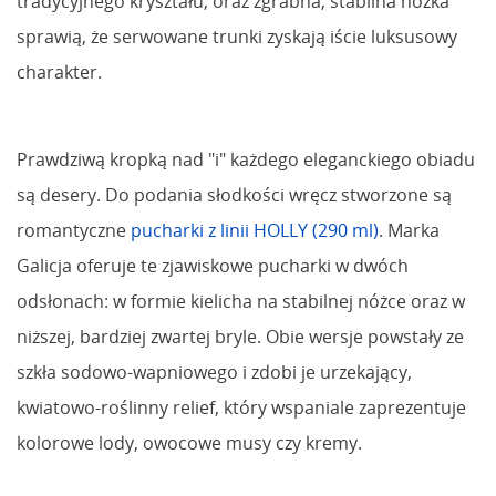
tradycyjnego kryształu, oraz zgrabna, stabilna nóżka
sprawią, że serwowane trunki zyskają iście luksusowy
charakter.
Prawdziwą kropką nad "i" każdego eleganckiego obiadu
są desery. Do podania słodkości wręcz stworzone są
romantyczne
pucharki z linii HOLLY (290 ml)
. Marka
Galicja oferuje te zjawiskowe pucharki w dwóch
odsłonach: w formie kielicha na stabilnej nóżce oraz w
niższej, bardziej zwartej bryle. Obie wersje powstały ze
szkła sodowo-wapniowego i zdobi je urzekający,
kwiatowo-roślinny relief, który wspaniale zaprezentuje
kolorowe lody, owocowe musy czy kremy.