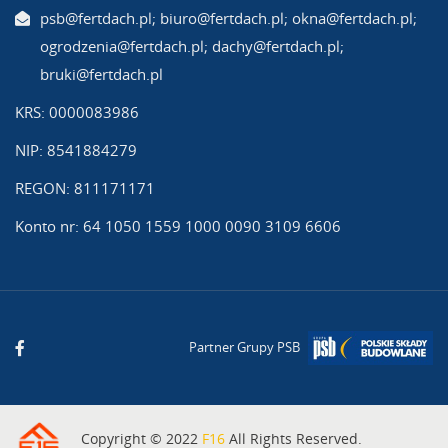
psb@fertdach.pl; biuro@fertdach.pl; okna@fertdach.pl;
ogrodzenia@fertdach.pl; dachy@fertdach.pl;
bruki@fertdach.pl
KRS: 0000083986
NIP: 8541884279
REGON: 811171171
Konto nr: 64 1050 1559 1000 0090 3109 6606
Partner Grupy PSB
Copyright © 2022
F16
All Rights Reserved.